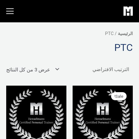
خطي
لى
لمحتوى
الرئيسية
/ PTC
PTC
عرض ⁦3⁩ من كل النتائج
Sale!