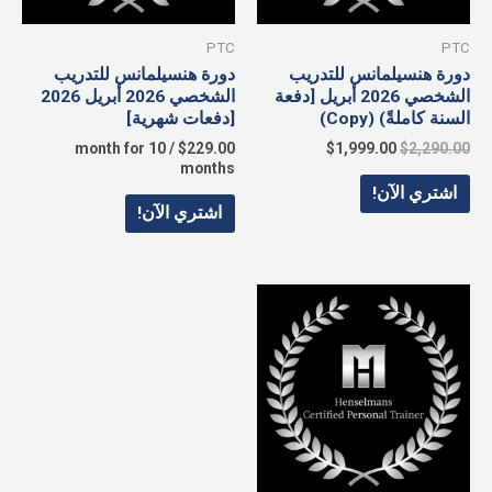
PTC
PTC
دورة هنسيلمانس للتدريب
دورة هنسيلمانس للتدريب
الشخصي 2026 أبريل [دفعة
الشخصي 2026 أبريل 2026
السنة كاملةً) (Copy)
[دفعات شهرية]
السعر
السعر
/ month for 10
$
229.00
$
1,999.00
$
2,290.00
الأصلي
الحالي
months
هو:
هو:
اشتري الآن!
$1,999.00.
$2,290.00.
اشتري الآن!