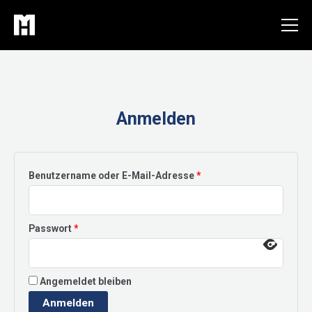
Zum
Inhalt
springen
Anmelden
Erforderlich
Benutzername oder E-Mail-Adresse
*
Erforderlich
Passwort
*
Angemeldet bleiben
Anmelden