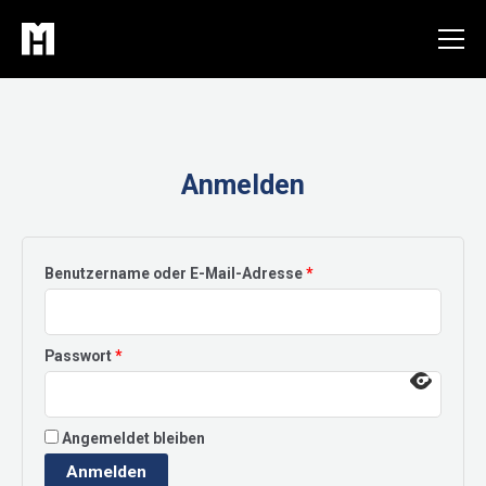
Zum
Inhalt
springen
Anmelden
Erforderlich
Benutzername oder E-Mail-Adresse
*
Erforderlich
Passwort
*
Angemeldet bleiben
Anmelden