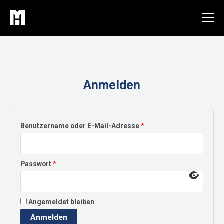
Zum
Inhalt
springen
Anmelden
Erforderlich
Benutzername oder E-Mail-Adresse
*
Erforderlich
Passwort
*
Angemeldet bleiben
Anmelden