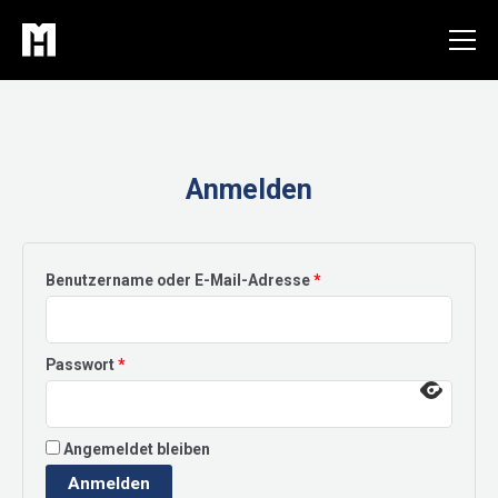
Zum
Inhalt
springen
Anmelden
Erforderlich
Benutzername oder E-Mail-Adresse
*
Erforderlich
Passwort
*
Angemeldet bleiben
Anmelden