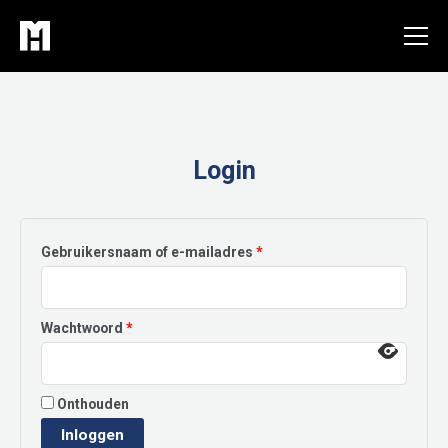
Ga
naar
de
inhoud
Login
Vereist
Gebruikersnaam of e-mailadres
*
Vereist
Wachtwoord
*
Onthouden
Inloggen