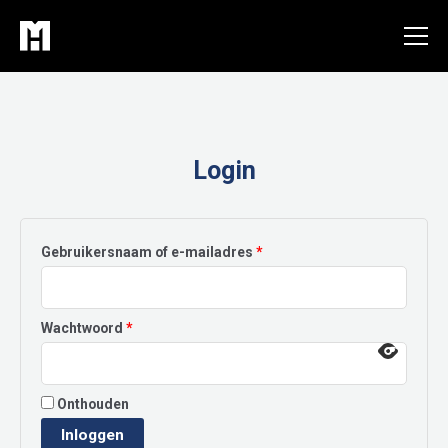
Ga
naar
de
inhoud
Login
Vereist
Gebruikersnaam of e-mailadres
*
Vereist
Wachtwoord
*
Onthouden
Inloggen