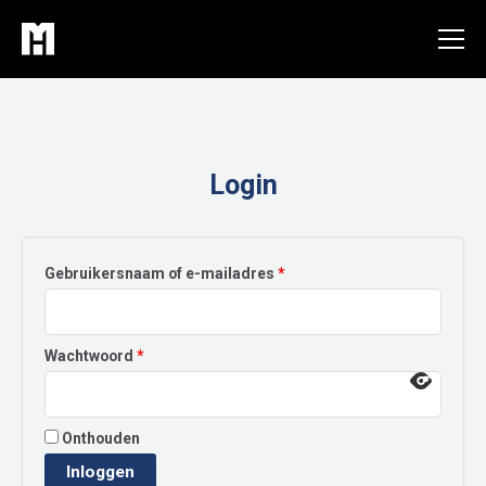
Ga
naar
de
inhoud
Login
Vereist
Gebruikersnaam of e-mailadres
*
Vereist
Wachtwoord
*
Onthouden
Inloggen