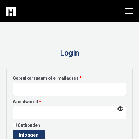
Ga
naar
de
inhoud
Login
Vereist
Gebruikersnaam of e-mailadres
*
Vereist
Wachtwoord
*
Onthouden
Inloggen