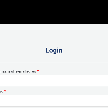
Login
Vereist
snaam of e-mailadres
*
Vereist
rd
*