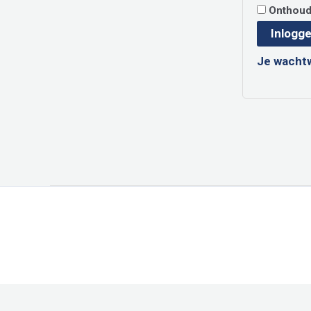
Onthou
Inlogg
Je wacht