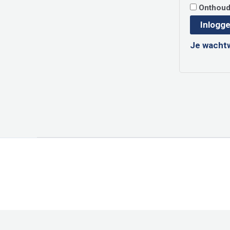
Onthou
Inlogg
Je wacht