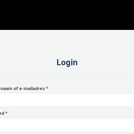
Login
Vereist
snaam of e-mailadres
*
Vereist
rd
*