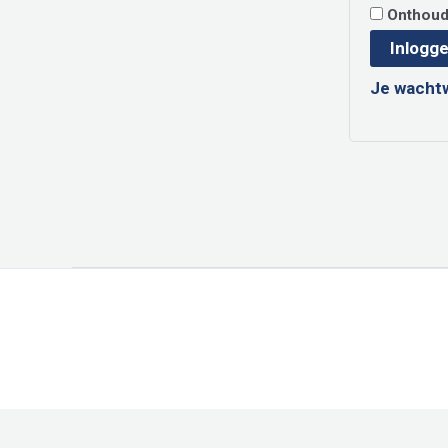
Onthou
Inlogg
Je wacht