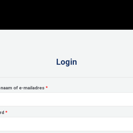
Login
Vereist
snaam of e-mailadres
*
Vereist
rd
*