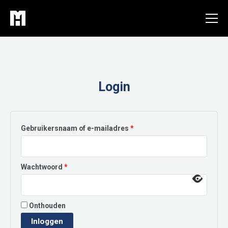
Ga
naar
de
inhoud
Login
Vereist
Gebruikersnaam of e-mailadres
*
Vereist
Wachtwoord
*
Onthouden
Inloggen