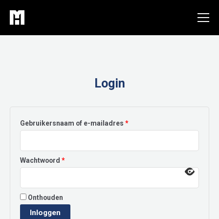
Ga
naar
de
inhoud
Login
Vereist
Gebruikersnaam of e-mailadres
*
Vereist
Wachtwoord
*
Onthouden
Inloggen