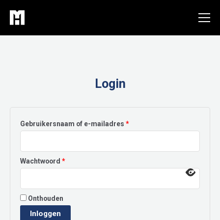
Ga
naar
de
inhoud
Login
Vereist
Gebruikersnaam of e-mailadres
*
Vereist
Wachtwoord
*
Onthouden
Inloggen