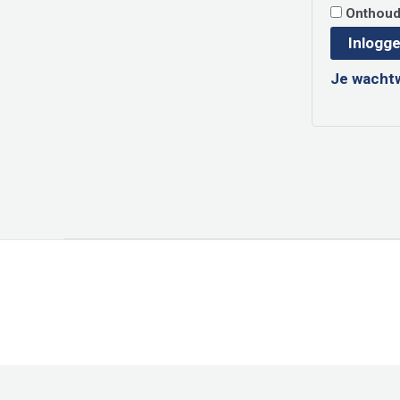
Onthou
Inlogg
Je wacht