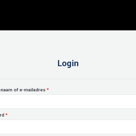
Login
Vereist
snaam of e-mailadres
*
Vereist
rd
*