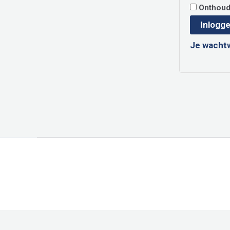
Onthou
Inlogg
Je wacht