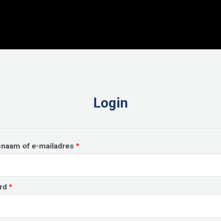
Login
Vereist
snaam of e-mailadres
*
Vereist
rd
*