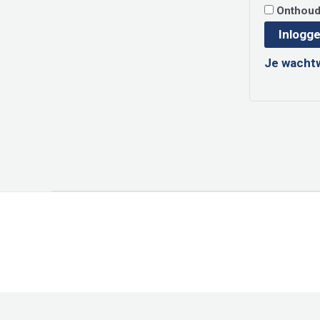
Onthou
Inlogg
Je wacht