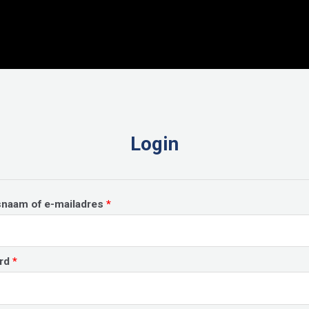
Login
Vereist
snaam of e-mailadres
*
Vereist
rd
*