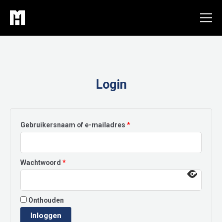
Ga
naar
de
inhoud
Login
Vereist
Gebruikersnaam of e-mailadres
*
Vereist
Wachtwoord
*
Onthouden
Inloggen