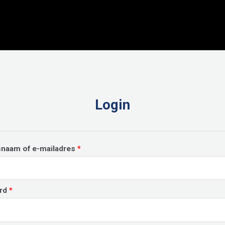
Login
Vereist
snaam of e-mailadres
*
Vereist
rd
*