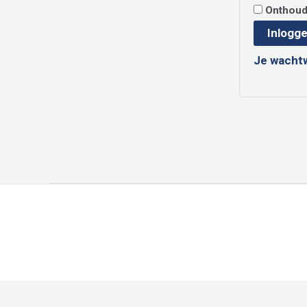
Onthou
Inlogg
Je wacht