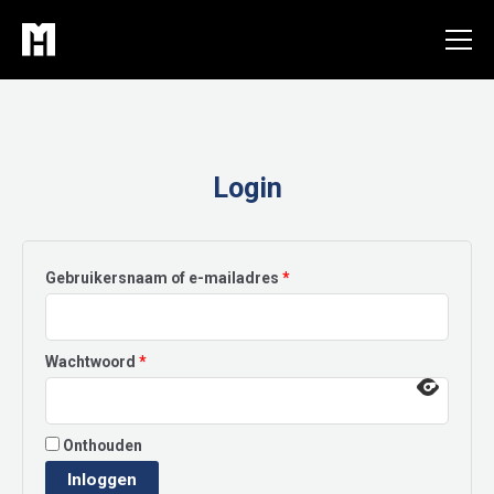
Ga
naar
de
inhoud
Login
Vereist
Gebruikersnaam of e-mailadres
*
Vereist
Wachtwoord
*
Onthouden
Inloggen