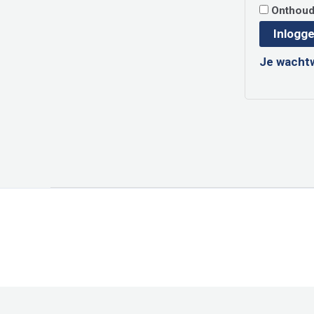
Onthou
Inlogg
Je wacht