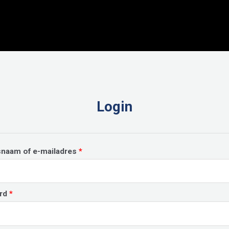
Login
Vereist
snaam of e-mailadres
*
Vereist
rd
*