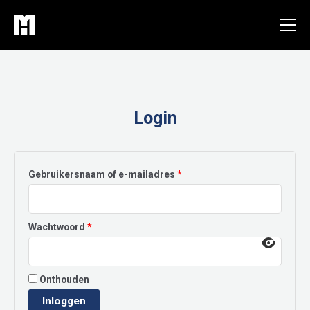
Ga
naar
de
inhoud
Login
Vereist
Gebruikersnaam of e-mailadres
*
Vereist
Wachtwoord
*
Onthouden
Inloggen