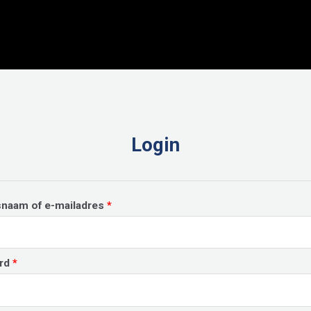
Login
Vereist
snaam of e-mailadres
*
Vereist
rd
*