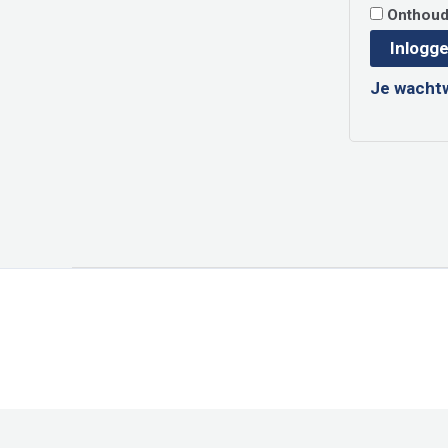
Onthou
Inlogg
Je wacht