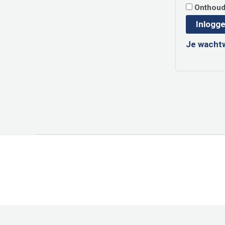
Onthou
Inlogg
Je wacht