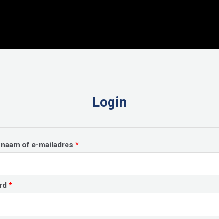
Login
Vereist
snaam of e-mailadres
*
Vereist
rd
*