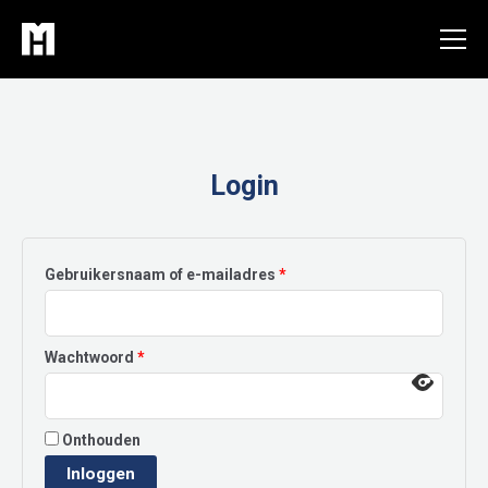
Ga
naar
de
inhoud
Login
Vereist
Gebruikersnaam of e-mailadres
*
Vereist
Wachtwoord
*
Onthouden
Inloggen