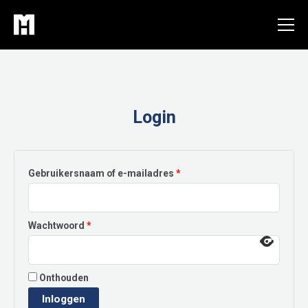
Ga
naar
de
inhoud
Login
Vereist
Gebruikersnaam of e-mailadres
*
Vereist
Wachtwoord
*
Onthouden
Inloggen