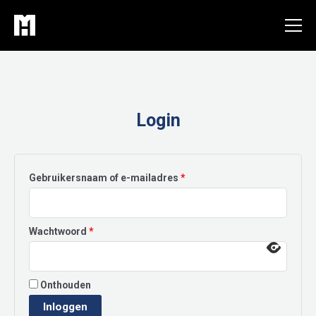
Ga
naar
de
inhoud
Login
Vereist
Gebruikersnaam of e-mailadres
*
Vereist
Wachtwoord
*
Onthouden
Inloggen