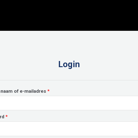
Login
Vereist
snaam of e-mailadres
*
Vereist
rd
*