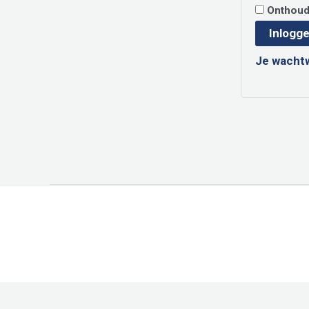
Onthou
Inlogg
Je wacht