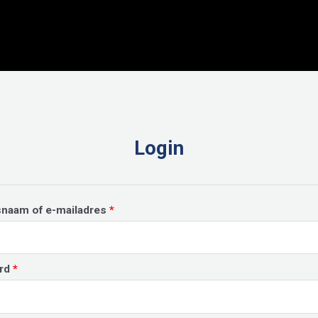
Login
Vereist
snaam of e-mailadres
*
Vereist
rd
*