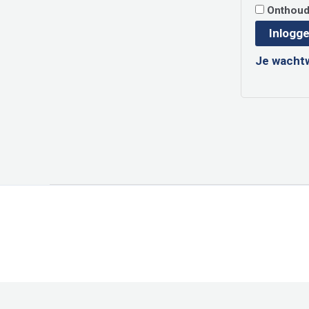
Onthou
Inlogg
Je wacht