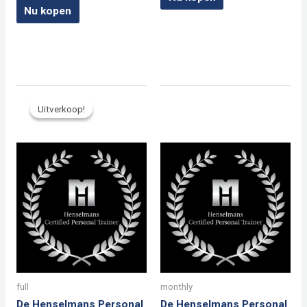
Nu kopen
Uitverkoop!
Uitverkoop!
full
monthly
De Henselmans Personal
De Henselmans Personal