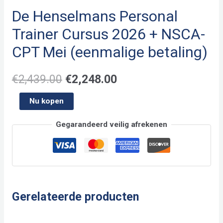
De Henselmans Personal
Trainer Cursus 2026 + NSCA-
CPT Mei (eenmalige betaling)
Oorspronkelijke
Huidige
€
2,439.00
€
2,248.00
prijs
prijs
De
Nu kopen
Henselmans
was:
is:
Gegarandeerd veilig afrekenen
Personal
€2,439.00.
€2,248.00.
Trainer
Cursus
2026
+
Gerelateerde producten
NSCA-
CPT