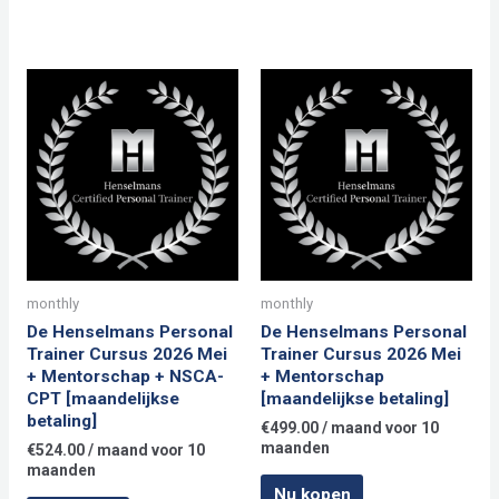
Mei
(eenmalige
betaling)
aantal
monthly
monthly
De Henselmans Personal
De Henselmans Personal
Trainer Cursus 2026 Mei
Trainer Cursus 2026 Mei
+ Mentorschap + NSCA-
+ Mentorschap
CPT [maandelijkse
[maandelijkse betaling]
betaling]
€
499.00
/ maand voor 10
maanden
€
524.00
/ maand voor 10
maanden
Nu kopen