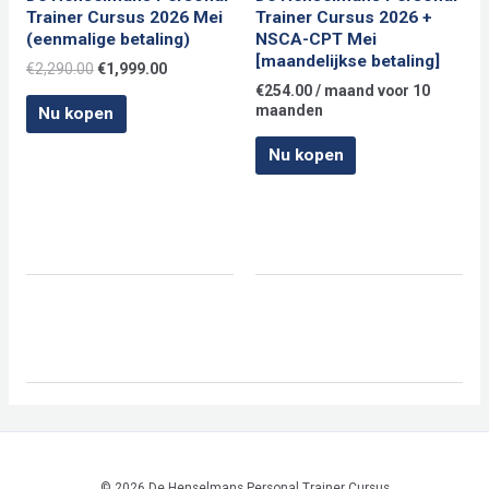
Trainer Cursus 2026 Mei
Trainer Cursus 2026 +
(eenmalige betaling)
NSCA-CPT Mei
[maandelijkse betaling]
Oorspronkelijke
Huidige
€
2,290.00
€
1,999.00
prijs
prijs
€
254.00
/ maand voor 10
was:
is:
maanden
Nu kopen
€2,290.00.
€1,999.00.
Nu kopen
© 2026 De Henselmans Personal Trainer Cursus