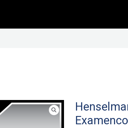
Henselma
Examen­c