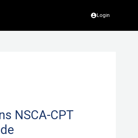
Login
ns NSCA-CPT
ode