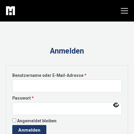
Zum
Inhalt
springen
Anmelden
Erforderlich
Benutzername oder E-Mail-Adresse
*
Erforderlich
Passwort
*
Angemeldet bleiben
Anmelden