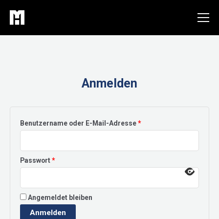
Zum
Inhalt
springen
Anmelden
Erforderlich
Benutzername oder E-Mail-Adresse
*
Erforderlich
Passwort
*
Angemeldet bleiben
Anmelden