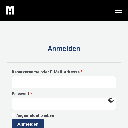
Zum
Inhalt
springen
Anmelden
Erforderlich
Benutzername oder E-Mail-Adresse
*
Erforderlich
Passwort
*
Angemeldet bleiben
Anmelden