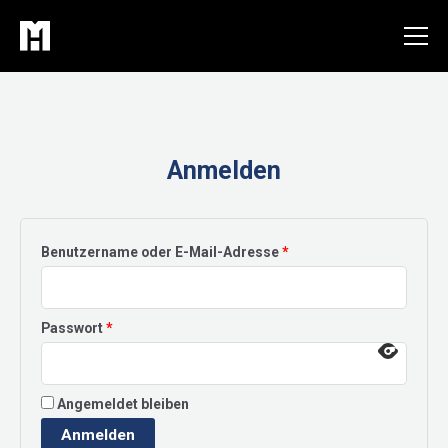
Zum
Inhalt
springen
Anmelden
Erforderlich
Benutzername oder E-Mail-Adresse
*
Erforderlich
Passwort
*
Angemeldet bleiben
Anmelden