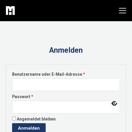
Zum
Inhalt
springen
Anmelden
Erforderlich
Benutzername oder E-Mail-Adresse
*
Erforderlich
Passwort
*
Angemeldet bleiben
Anmelden