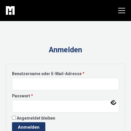
Zum
Inhalt
springen
Anmelden
Erforderlich
Benutzername oder E-Mail-Adresse
*
Erforderlich
Passwort
*
Angemeldet bleiben
Anmelden