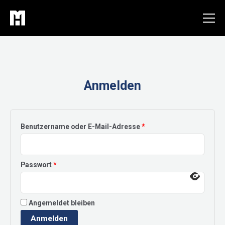
Zum
Inhalt
springen
Anmelden
Erforderlich
Benutzername oder E-Mail-Adresse
*
Erforderlich
Passwort
*
Angemeldet bleiben
Anmelden