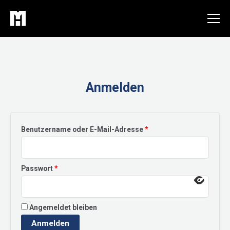
Zum
Inhalt
springen
Anmelden
Erforderlich
Benutzername oder E-Mail-Adresse
*
Erforderlich
Passwort
*
Angemeldet bleiben
Anmelden