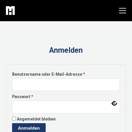
Zum
Inhalt
springen
Anmelden
Erforderlich
Benutzername oder E-Mail-Adresse
*
Erforderlich
Passwort
*
Angemeldet bleiben
Anmelden