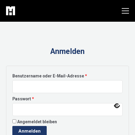
Zum
Inhalt
springen
Anmelden
Erforderlich
Benutzername oder E-Mail-Adresse
*
Erforderlich
Passwort
*
Angemeldet bleiben
Anmelden