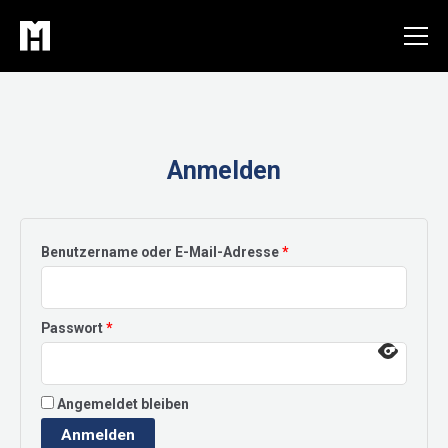
Zum
Inhalt
springen
Anmelden
Erforderlich
Benutzername oder E-Mail-Adresse
*
Erforderlich
Passwort
*
Angemeldet bleiben
Anmelden