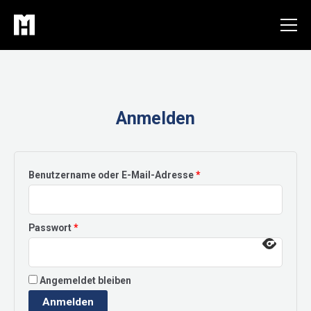
Zum
Inhalt
springen
Anmelden
Erforderlich
Benutzername oder E-Mail-Adresse
*
Erforderlich
Passwort
*
Angemeldet bleiben
Anmelden