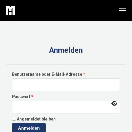
Zum
Inhalt
springen
Anmelden
Erforderlich
Benutzername oder E-Mail-Adresse
*
Erforderlich
Passwort
*
Angemeldet bleiben
Anmelden