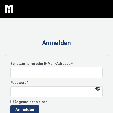
Zum
Inhalt
springen
Anmelden
Erforderlich
Benutzername oder E-Mail-Adresse
*
Erforderlich
Passwort
*
Angemeldet bleiben
Anmelden