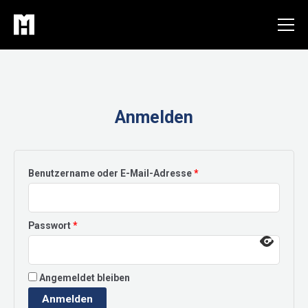
Zum
Inhalt
springen
Anmelden
Erforderlich
Benutzername oder E-Mail-Adresse
*
Erforderlich
Passwort
*
Angemeldet bleiben
Anmelden